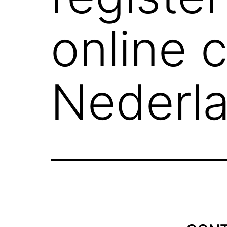
online 
Nederl