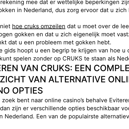
rekening mee dat er wettelijke beperkingen zij
okken in Nederland, dus zorg ervoor dat u zich
 niet
hoe cruks omzeilen
dat u moet over de leef
gen gokken en dat u zich eigenelijk moet vast
nkt dat u een probleem met gokken hebt.
 gids hoopt u een begrip te krijgen van hoe u o
 kunt spelen zonder op CRUKS te staan als Ned
EREN VAN CRUKS: EEN COMPL
ZICHT VAN ALTERNATIVE ONL
NO OPTIES
p zoek bent naar online casino’s behalve Eviter
an zijn er verschillende opties beschikbaar vo
in Nederland. Een van de populairste alternatiev