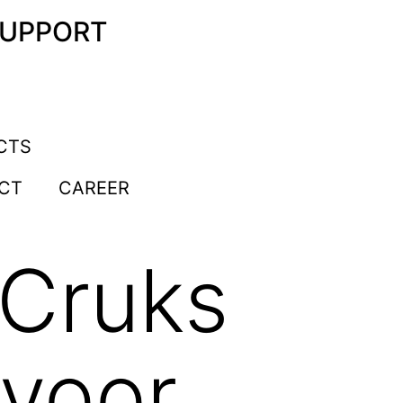
UPPORT
CTS
CT
CAREER
 Cruks
 voor