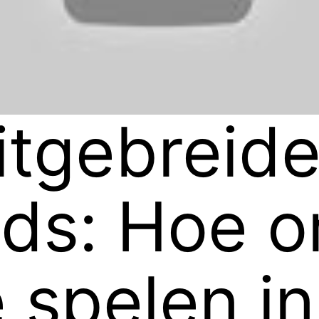
itgebreid
ids: Hoe 
e spelen in