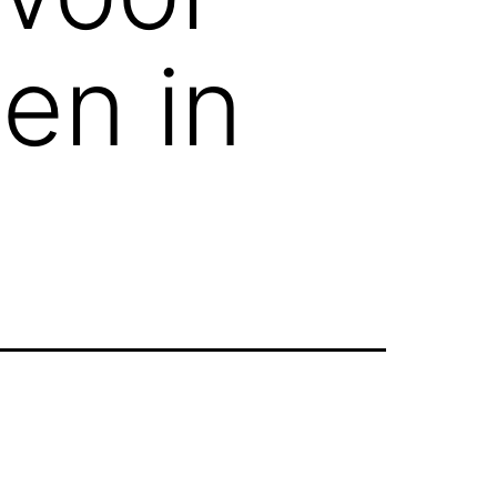
en in