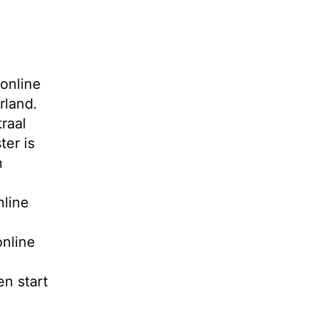
 online
rland.
raal
ter is
n
nline
online
en start