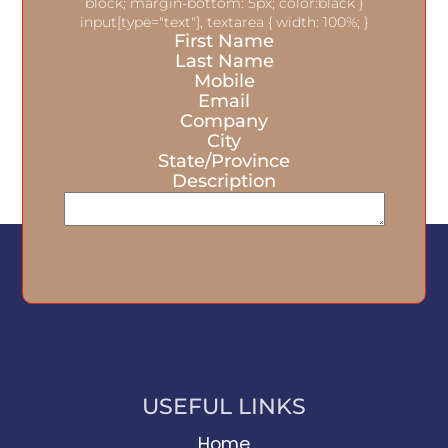
block; margin-bottom: 5px; color:black }
input[type="text"], textarea { width: 100%; }
First Name
Last Name
Mobile
Email
Company
City
State/Province
Description
USEFUL LINKS
Home