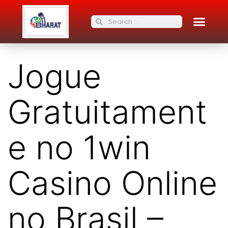
DEALER LOCA
Jogue
Gratuitament
e no 1win
Casino Online
no Brasil –