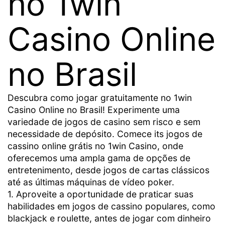
no 1win
Casino Online
no Brasil
Descubra como jogar gratuitamente no 1win
Casino Online no Brasil! Experimente uma
variedade de jogos de casino sem risco e sem
necessidade de depósito. Comece its jogos de
cassino online grátis no 1win Casino, onde
oferecemos uma ampla gama de opções de
entretenimento, desde jogos de cartas clássicos
até as últimas máquinas de vídeo poker.
1. Aproveite a oportunidade de praticar suas
habilidades em jogos de cassino populares, como
blackjack e roulette, antes de jogar com dinheiro