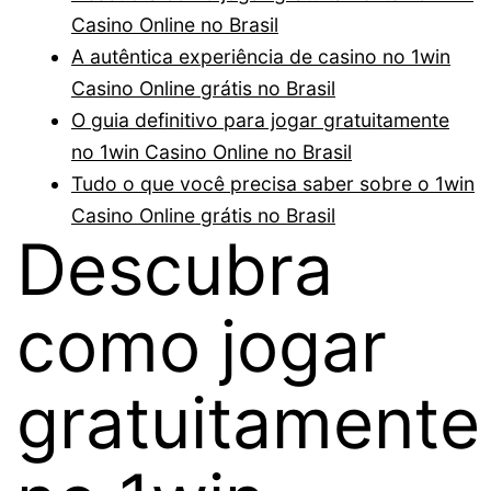
Casino Online no Brasil
A autêntica experiência de casino no 1win
Casino Online grátis no Brasil
O guia definitivo para jogar gratuitamente
no 1win Casino Online no Brasil
Tudo o que você precisa saber sobre o 1win
Casino Online grátis no Brasil
Descubra
como jogar
gratuitamente